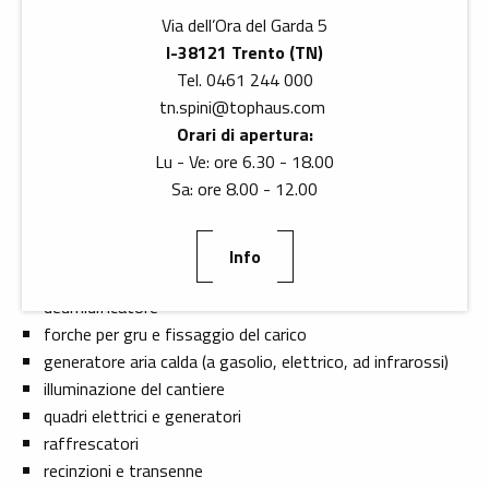
Intorno al cantiere
Via dell’Ora del Garda 5
I-38121 Trento (TN)
Tel. 0461 244 000
Non solo allestire il cantiere in modo sicuro, ma
tn.spini
@
tophaus.com
anche tenere conto dei fattori economici,
Orari di apertura:
ottimizzare i processi e lavorare in modo più
Lu - Ve: ore 6.30 - 18.00
organizzato.
Sa: ore 8.00 - 12.00
Offriamo l'assortimento completo:
betoniere
Info
casseri e accessori
deumidificatore
forche per gru e fissaggio del carico
generatore aria calda (a gasolio, elettrico, ad infrarossi)
illuminazione del cantiere
quadri elettrici e generatori
raffrescatori
recinzioni e transenne