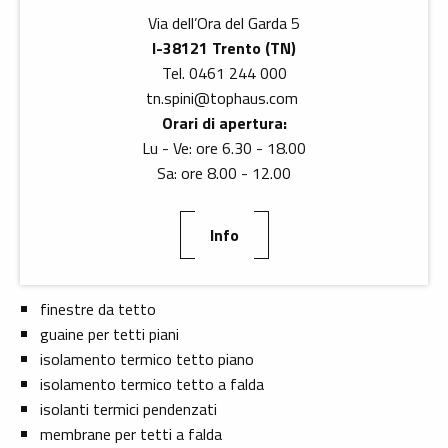
Nuovi impulsi per la tradizione alpina
Via dell’Ora del Garda 5
I-38121 Trento (TN)
Tel. 0461 244 000
È impossibile immaginare la regione alpina senza
tn.spini
@
tophaus.com
costruzioni in legno che è popolare per la sua
Orari di apertura:
elevata compatibilità ambientale grazie a sistemi
Lu - Ve: ore 6.30 - 18.00
costruttivi innovativi! I nostri materiali e le
Sa: ore 8.00 - 12.00
soluzioni specifiche che offriamo in fase d’opera
servono a completare e proteggere il legno, il
materiale da costruzione naturale.
Info
Offriamo l'assortimento completo:
finestre da tetto
guaine per tetti piani
isolamento termico tetto piano
isolamento termico tetto a falda
isolanti termici pendenzati
membrane per tetti a falda