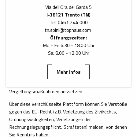
Via dell’Ora del Garda 5
01
Whistleblowing
I-38121 Trento (TN)
Tel. 0461 244 000
tn.spini
@
tophaus.com
WHISTLEBLOWING – MELDUNGEN IM SINNE VON GVD
Öffnungszeiten:
24/2023
Mo - Fr: 6.30 - 18.00 Uhr
Sa: 8.00 - 12.00 Uhr
Mit GVD 24/2023 wurde in Italien die EU-Richtlinie
2019/1937 umgesetzt, womit der Schutz von Personen
gewährleistet wird, die Verstöße gegen das Unionsrecht
Mehr Infos
melden. Die neuen Gesetzesvorschriften dienen dem
Schutz von Hinweisgebern, die sich dem Risiko von
Vergeltungsmaßnahmen aussetzen.
Über diese verschlüsselte Plattform können Sie Verstöße
gegen das EU-Recht (z.B. Verletzung des Zivilrechts,
Ordnungswidrigkeiten, Verletzungen der
Rechnungslegungspflicht, Straftaten) melden, von denen
Sie Kenntnis haben.