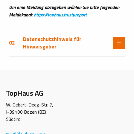
Um eine Meldung abzugeben wählen Sie bitte folgenden
Meldekanal:
https://tophaus.trusty.report
Datenschutzhinweis für
02
Hinweisgeber
TopHaus AG
W.-Gebert-Deeg-Str. 7,
I-39100 Bozen (BZ)
Südtirol
info
@
tophaus.com