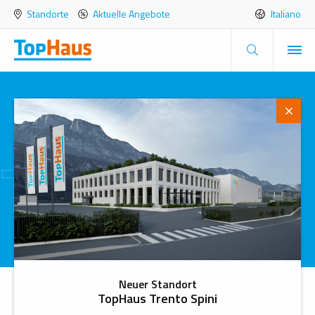
Standorte
Aktuelle Angebote
Italiano
TopHaus
Whistleblowing
Home
Whistleblowing
Neuer Standort
Whistleblowing
TopHaus Trento Spini