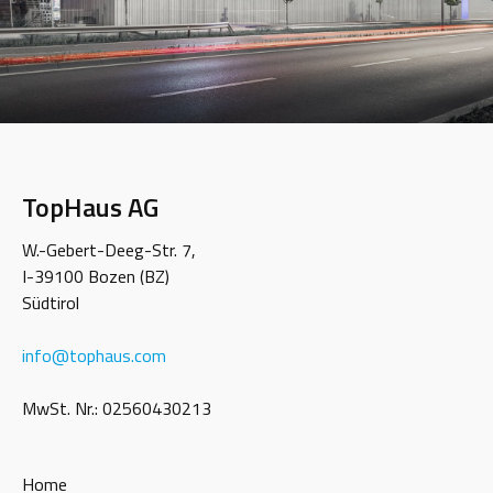
TopHaus AG
W.-Gebert-Deeg-Str. 7,
I-39100 Bozen (BZ)
Südtirol
info
@
tophaus.com
MwSt. Nr.: 02560430213
Home