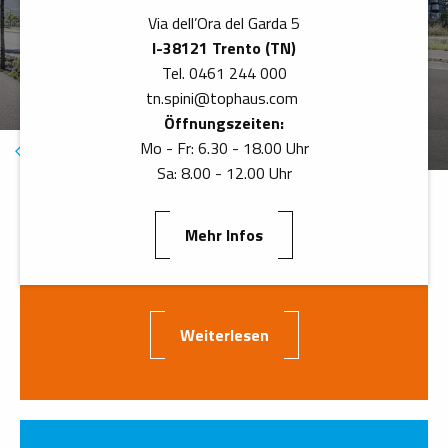
Via dell’Ora del Garda 5
I-38121 Trento (TN)
Unternehmen
Academy
Technische Abteilung
Tel. 0461 244 000
tn.spini
@
tophaus.com
Öffnungszeiten:
Mo - Fr: 6.30 - 18.00 Uhr
Sa: 8.00 - 12.00 Uhr
Mehr Infos
Ab 12. Jänner 2026
Neuer Standort Trento Spini
Weiterlesen