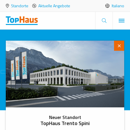
Standorte
Aktuelle Angebote
Italiano
TopHaus
News/Events
Home
News/Events
Neuer Standort
Neuigkeiten
TopHaus Trento Spini