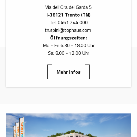
Via dell’Ora del Garda 5
I-38121 Trento (TN)
Immer auf dem Laufenden über unsere News und
Tel. 0461 244 000
verschiedene Veranstaltungen
tn.spini
@
tophaus.com
Öffnungszeiten:
Mo - Fr: 6.30 - 18.00 Uhr
Sa: 8.00 - 12.00 Uhr
Alle News
Mehr Infos
2026